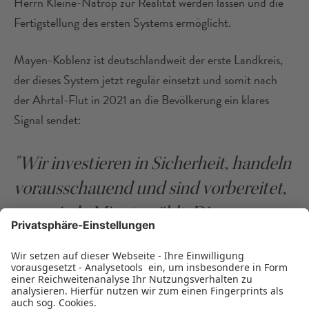
Herrn Kleine-Natrop zur Realität werden lassen und die
Fertigstellung des ersten Systems ermöglicht.
Mayen-Koblenz ist deutschlandweit der erste Landkreis,
der dieses System jetzt regulär einsetzt und somit nach
der Ahrtal-Flut in 2021 an die Bevölkerung ein klares
Signal sendet:
"Wir investieren in Sicherheit, handeln
vorausschauend und sind vorbereitet,
wenn jede Minute zählt. Dieses
Fahrzeug ist kein Prestigeobjekt. Es ist
Ausdruck von Verantwortung – und
ein Werkzeug, das Leben retten wird."